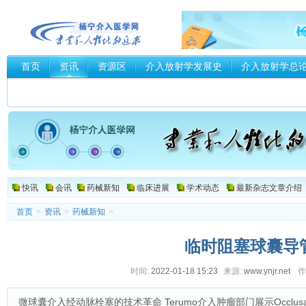
首页
资讯
资源区
介入放射学发展史
介入放射学总
介入器械厂家和商家
快讯
会讯
药械新知
临床进展
学术动态
最新杂志文章介绍
首页
>
资讯
>
药械新知
>
临时阻塞球囊导
时间:
2022-01-18 15:23
来源:
www.ynjr.net
作
微球囊介入经动脉栓塞的技术革命 Terumo介入肿瘤部门展示Occlu