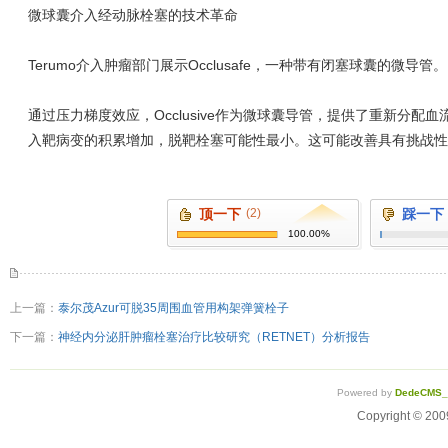
微球囊介入经动脉栓塞的技术革命
Terumo介入肿瘤部门展示Occlusafe，一种带有闭塞球囊的微导管。
通过压力梯度效应，Occlusive作为微球囊导管，提供了重新分
入靶病变的积累增加，脱靶栓塞可能性最小。这可能改善具有挑战性
顶一下
(2)
踩一下
100.00%
上一篇：
泰尔茂Azur可脱35周围血管用构架弹簧栓子
下一篇：
神经内分泌肝肿瘤栓塞治疗比较研究（RETNET）分析报告
Powered by
DedeCMS
Copyright ©