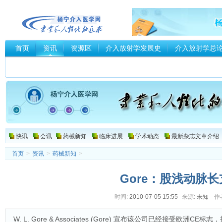
首页
资讯
资源区
介入放射学发展史
介入放射学总
介入器械厂家和商家
快讯
会讯
药械新知
临床进展
学术动态
最新杂志文章介绍
首页
>
资讯
>
药械新知
>
Gore：股浅动脉
时间:
2010-07-05 15:55
来源:
未知
作
W. L. Gore & Associates (Gore) 宣布该公司已经接受欧